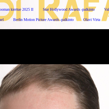
oman kiertue 2025 II
Star Hollywood Awards -palkinto
Val
ael
Berlin Motion Picture Awards -palkinto
Olavi Virta